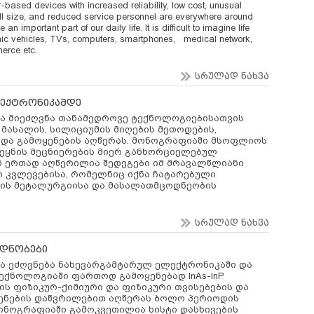
based devices with increased reliability, low cost, unusual
ll size, and reduced service personnel are
everywhere around
n important part of our daily life. It is difficult to imagine life
onic vehicles, TVs, computers,
smartphones
,
medical network
,
erce etc
.
სრულად ნახვა
ელექტრონიკამდე
ა მიეძღვნა თანამედროვე ტექნოლოგიებისათვის
მასალის, სილიციუმის მიღების მეთოდების,
 და გამოყენების აღწერას.
მონოგრაფიაში მსოფლიოს
ეყნის მეცნიერების მიერ განხორციელებულ
 ერთად აღწერილია შედეგები იმ მრავალწლიანი
 კვლევებისა, რომელნიც იქნა ჩატარებული
ძის მეტალურგიისა და მასალათმცოდნეობის
სრულად ნახვა
ნადნობები
 ეძღვნება ნახევარგამტარულ ელექტრონიკაში და
ქნოლოგიაში ფართოდ გამოყენებად InAs-InP
ის ფიზიკურ-ქიმიური და ფიზიკური თვისებების და
ენების დაწვრილებით აღწერას ბოლო პერიოდის
ონოგრაფიაში გამოკვეთილია ხისტი დასხივების