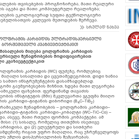
ალების თვისებების პროგნოზირება, მათი რეალური
ს აგება და მათი კომპიუტერული რეალიზება;
მიღების ეკოლოგიურად სუფთა ტექნოლოგიური
ღებულისათვის კვლევის მეთოდების შერჩევა.
სრულად ნახვა
 ვოლფრამის კარბიდის ულტრადისპერსიული
 ბორშემცველი კვაზიევტექტიკით
მასალების მიღება ვოლფრამის კარბიდის
ერსიული შენადნობების მოდიფიცირებით
ი კვაზიევტექტიკით
ოლფრამის კარბიდის (WC) ფუძეზე, რომლებიც
 მაღალი სისალითა და ცვეთამედეგობით, დიდი ხანია
 სამთო ინსტრუმენტების დასამზადებლად.
ომი გაუმჯობესების მიზნით, ხდება მათი ლეგირება
რამიკული ფაზებით. ფერდინანდ თავაძის
ობის ინსტიტუტის (მმი) მკვლევართა ჯგუფმა მიიღო
რის კარბიდი–ტიტანის დიბორიდი (B
C–TiB
)
4
2
ამიკული შენადნობების – ვოლფრამის კარბიდი–
არბიდი–ტიტანის კარბიდი–კობალტი (WC–TiC–Co) –
, ასევე, მათი რთული ფორმის კომპაქტები. ამ
ისი: (1) სისალე, რომელიც თითქმის ისეთივე
არბიდისა, და (2) ელექტრული და სითბური
რამდენიმე რიგით უფრო მაღალია, რაც უზრუნველყოფს
ელს უშლის დისპერსიულობის შემცირებას.